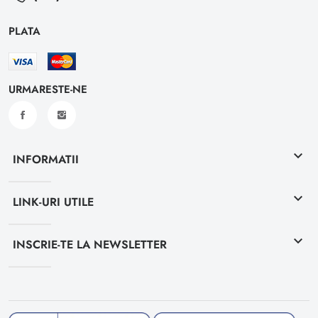
PLATA
URMARESTE-NE
keyboard_arrow_down
INFORMATII
keyboard_arrow_down
LINK-URI UTILE
keyboard_arrow_down
INSCRIE-TE LA NEWSLETTER