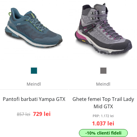
Meindl
Meindl
Pantofi barbati Yampa GTX
Ghete femei Top Trail Lady
Mid GTX
729 lei
857 lei
PRP:
1.172 lei
1.037 lei
-10% clienti fideli