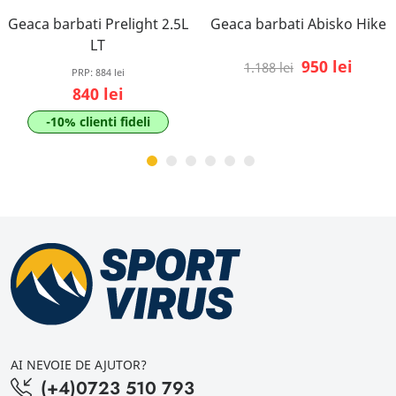
Geaca barbati Prelight 2.5L
Geaca barbati Abisko Hike
LT
950 lei
1.188 lei
PRP:
884 lei
840 lei
-10% clienti fideli
AI NEVOIE DE AJUTOR?
(+4)0723 510 793